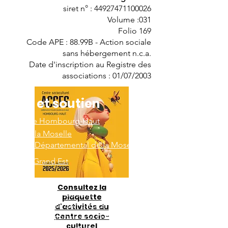
siret n° : 44927471100026
Volume :031
Folio 169
Code APE : 88.99B - Action sociale
sans hébergement n.c.a.
Date d'inscription au Registre des
associations : 01/07/2003
Aide et soutien
Ville de Hombourg-Haut
CAF de la Moselle
Conseil Départemental de la Moselle
Région Grand Est
Consultez la
Préfecture de la Moselle
plaquette
Sous-Préfecture de Forbach
d'activités du
Centre socio-
Directions régionales de l'économie, de
culturel
l'emploi, du travail et des solidarités