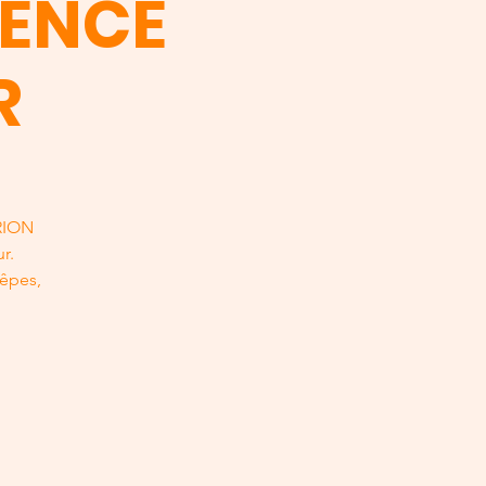
SENCE
R
RRION
r.
rêpes,