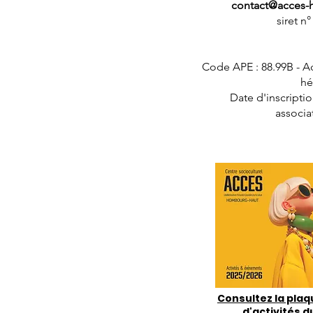
contact@acces-
siret n
Code APE : 88.99B - Ac
hé
Date d'inscripti
associa
Consultez la plaq
d'activités d