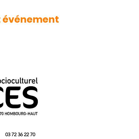
t événement
Aide et so
Ville de Hombourg-Haut
CAF de la Moselle
Conseil Départemental de la 
Région Grand Est
Préfecture de la Moselle
Sous-Préfecture de Forbach
Directions régionales de l'éco
solidarités
03 72 36 22 70
Agence Régionale de Santé G