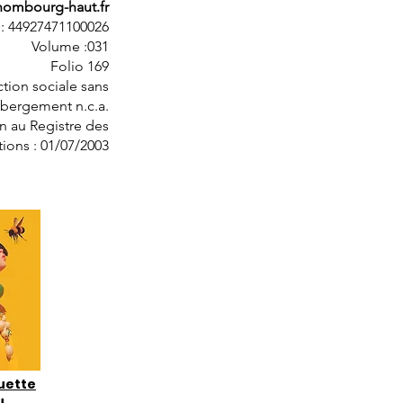
hombourg-haut.fr
France Numérique
° : 44927471100026
Agence Nationale de la cohési
Volume :031
DILCRAH
Folio 169
FDVA
tion sociale sans
DRAJES
bergement n.c.a.
CCAS HOMBOURG-HAUT
on au Registre des
tions : 01/07/2003
Partenair
Le Centre Communal d’Actio
Le Collège Robert Schuman 
L’ensemble des écoles et gr
Moissons Nouvelles
ADOMA
Le Centre d’Information sur l
Familles
Le Comité Départemental Ol
L’association Saint-Vincent de
uette
La Maison du FLE (Metz)
u