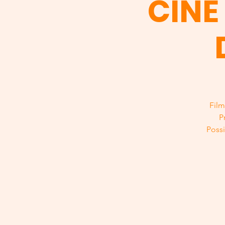
CINÉ
Film
P
Possi