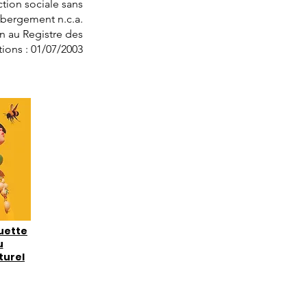
tion sociale sans
DRAJES
bergement n.c.a.
CCAS HOMBOURG-HAUT
on au Registre des
tions : 01/07/2003
Partenair
Le Centre Communal d’Actio
Le Collège Robert Schuman 
L’ensemble des écoles et gr
Moissons Nouvelles
ADOMA
Le Centre d’Information sur l
Familles
Le Comité Départemental Ol
L’association Saint-Vincent de
uette
La Maison du FLE (Metz)
u
l’Association Loisirs-Vélo H
turel
Le Judo Club de Hombourg-
L’association Familiale
CIDFF