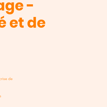
age -
é et de
crise de
s