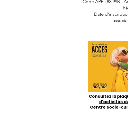
Code APE : 88.99B - Ac
hé
Date d'inscripti
associa
Consultez la plaq
d'activités d
Centre socio-cul