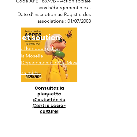
Code APE : 88.99B - Action sociale
sans hébergement n.c.a.
Date d'inscription au Registre des
associations : 01/07/2003
Aide et soutien
Ville de Hombourg-Haut
CAF de la Moselle
Conseil Départemental de la Moselle
Région Grand Est
Consultez la
Préfecture de la Moselle
plaquette
Sous-Préfecture de Forbach
d'activités du
Centre socio-
Directions régionales de l'économie, de
culturel
l'emploi, du travail et des solidarités